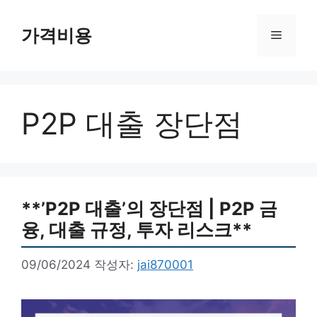
컨
텐
가격비용
메
츠
로
뉴
건
너
P2P 대출 장단점
뛰
기
**’P2P 대출’의 장단점 | P2P 금
융, 대출 규정, 투자 리스크**
09/06/2024
작성자:
jai870001