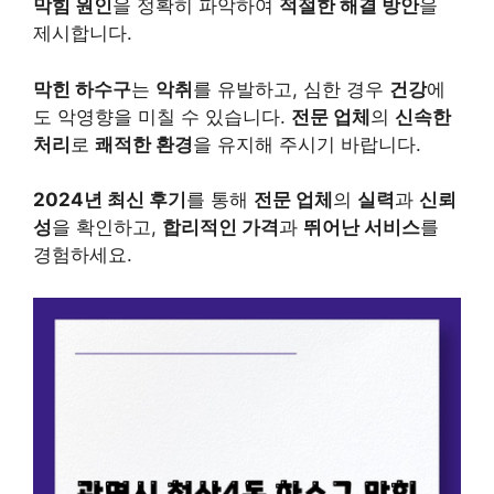
막힘 원인
을 정확히 파악하여
적절한 해결 방안
을
제시합니다.
막힌 하수구
는
악취
를 유발하고, 심한 경우
건강
에
도 악영향을 미칠 수 있습니다.
전문 업체
의
신속한
처리
로
쾌적한 환경
을 유지해 주시기 바랍니다.
2024년 최신 후기
를 통해
전문 업체
의
실력
과
신뢰
성
을 확인하고,
합리적인 가격
과
뛰어난 서비스
를
경험하세요.