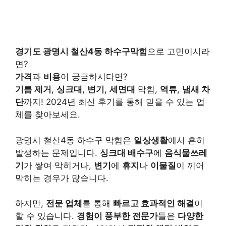
경기도 광명시 철산4동 하수구막힘
으로 고민이시라
면?
가격
과
비용
이 궁금하시다면?
기름 제거
,
싱크대
,
변기
,
세면대
막힘,
역류
,
냄새 차
단
까지! 2024년 최신 후기를 통해 믿을 수 있는 업
체를 찾아보세요.
광명시 철산4동 하수구 막힘은
일상생활
에서 흔히
발생하는 문제입니다.
싱크대 배수구
에
음식물쓰레
기
가 쌓여 막히거나,
변기
에
휴지
나
이물질
이 끼어
막히는 경우가 많습니다.
하지만,
전문 업체
를 통해
빠르고 효과적인 해결
이
할 수 있습니다.
경험이 풍부한 전문가
들은
다양한