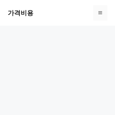
컨
텐
가격비용
메
츠
로
뉴
건
너
뛰
기