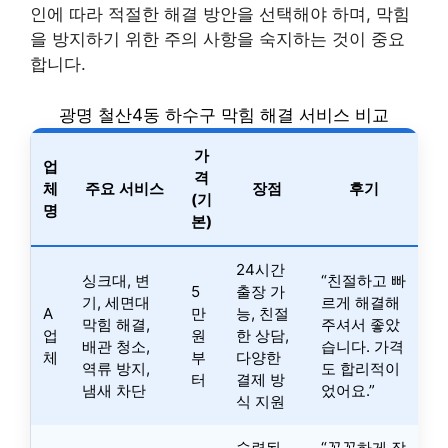
인에 따라 적절한 해결 방안을 선택해야 하며, 막힘
을 방지하기 위한 주의 사항을 숙지하는 것이 중요
합니다.
광명 철산4동 하수구 막힘 해결 서비스 비교
가
업
격
체
주요 서비스
장점
후기
(기
명
본)
24시간
싱크대, 변
“친절하고 빠
5
출장 가
기, 세면대
르게 해결해
A
만
능, 친절
막힘 해결,
주셔서 좋았
업
원
한 상담,
배관 청소,
습니다. 가격
체
부
다양한
역류 방지,
도 합리적이
터
결제 방
냄새 차단
었어요.”
식 지원
숙련된
“꼼꼼하게 작