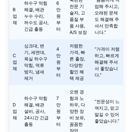
하수구 막힘
6
전문 기
업해 주시고,
B
해결, 배관
만
술자, 고
오래된 문제
업
누수 수리,
원
품질 부
도 해결해 주
체
하수도 공사,
부
품 사용,
셔서 만족합
긴급 출동
터
A/S 보장
니다.”
싱크대, 변
저렴한
4
“가격이 저렴
기, 세면대,
가격, 빠
C
만
하고, 빠르게
욕실 하수구
른 출장,
업
원
해결해 주셔
막힘, 역류
다양한
체
부
서 좋았습니
방지, 냄새
할인 혜
터
다.”
제거
택 제공
오랜 경
하수구 막힘
7
험과 노
“전문성이 느
D
해결, 배관
만
하우, 다
껴지고, 믿고
업
설비, 공사,
원
양한 장
맡길 수 있어
체
24시간 긴급
부
비 보유,
좋았습니다.”
출동
터
꼼꼼한
작업