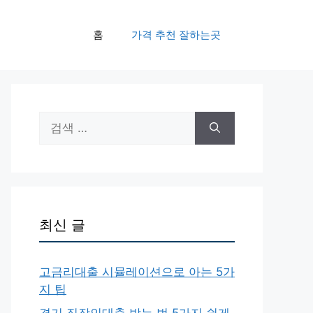
홈
가격 추천 잘하는곳
검
색:
최신 글
고금리대출 시뮬레이션으로 아는 5가
지 팁
경기 직장인대출 받는 법 5가지 쉽게