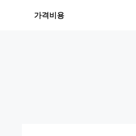
컨
텐
가격비용
츠
로
건
너
뛰
기