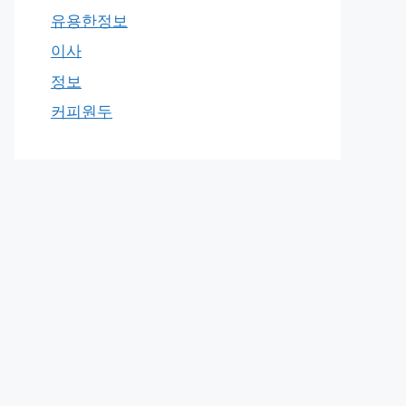
유용한정보
이사
정보
커피원두