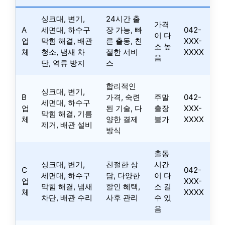
싱크대, 변기,
24시간 출
가격
A
세면대, 하수구
장 가능, 빠
042-
이 다
업
막힘 해결, 배관
른 출동, 친
XXX-
소 높
체
청소, 냄새 차
절한 서비
XXXX
음
단, 역류 방지
스
합리적인
싱크대, 변기,
B
가격, 숙련
주말
042-
세면대, 하수구
업
된 기술, 다
출장
XXX-
막힘 해결, 기름
체
양한 결제
불가
XXXX
제거, 배관 설비
방식
출동
싱크대, 변기,
친절한 상
시간
C
042-
세면대, 하수구
담, 다양한
이 다
업
XXX-
막힘 해결, 냄새
할인 혜택,
소 길
체
XXXX
차단, 배관 수리
사후 관리
수 있
음