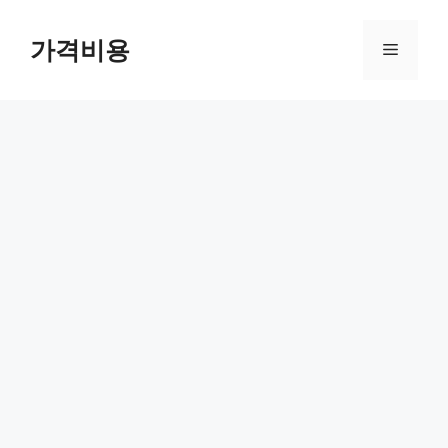
컨
텐
가격비용
메
츠
로
뉴
건
너
뛰
기