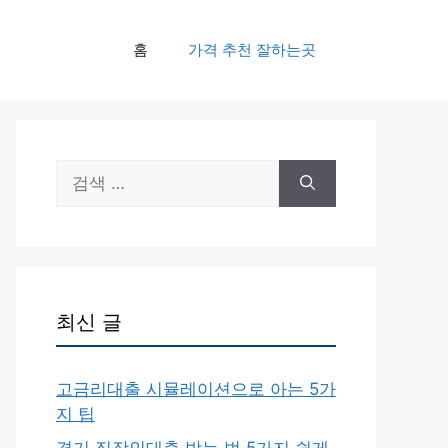
홈
가격 추천 잘하는곳
검
색:
최신 글
고금리대출 시뮬레이션으로 아는 5가
지 팁
경기 직장인대출 받는 법 5가지 쉽게