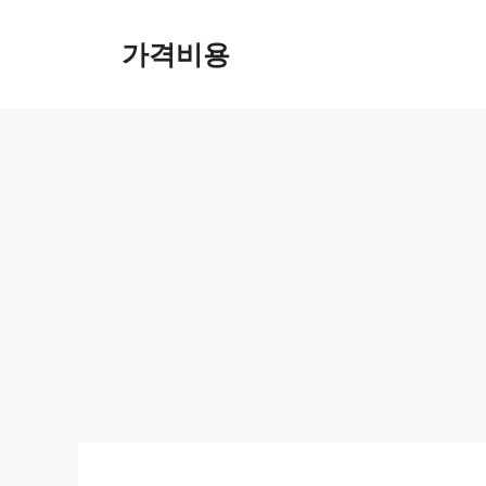
컨
텐
가격비용
츠
로
건
너
뛰
기