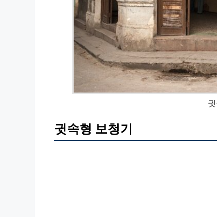
귓
귓속형 보청기