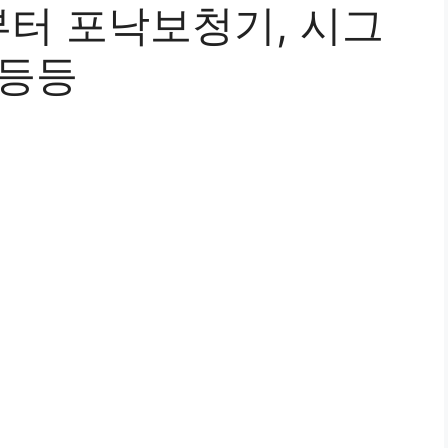
터 포낙보청기, 시그
 등등