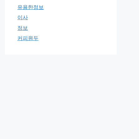
유용한정보
이사
정보
커피원두