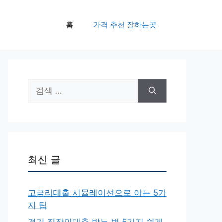
홈
가격 추천 잘하는곳
검
색:
최신 글
고금리대출 시뮬레이션으로 아는 5가
지 팁
경기 직장인대출 받는 법 5가지 쉽게