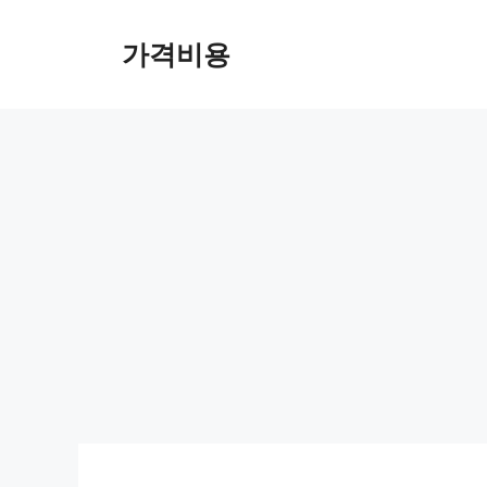
컨
텐
가격비용
츠
로
건
너
뛰
기