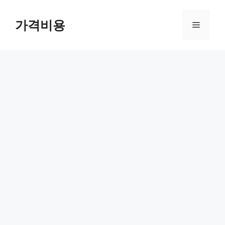
컨
텐
가격비용
메
츠
로
뉴
건
너
뛰
기