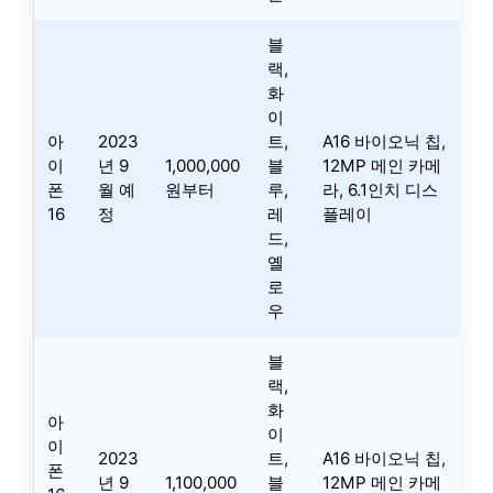
블
랙,
화
이
아
2023
트,
A16 바이오닉 칩,
이
년 9
1,000,000
블
12MP 메인 카메
폰
월 예
원부터
루,
라, 6.1인치 디스
16
정
레
플레이
드,
옐
로
우
블
랙,
화
아
이
이
2023
트,
A16 바이오닉 칩,
폰
년 9
1,100,000
블
12MP 메인 카메