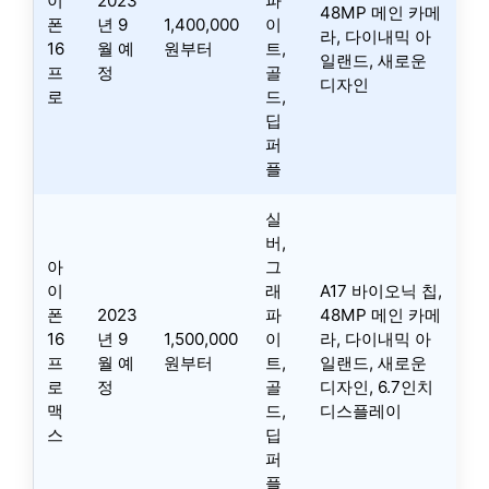
이
2023
파
48MP 메인 카메
폰
년 9
1,400,000
이
라, 다이내믹 아
16
월 예
원부터
트,
일랜드, 새로운
프
정
골
디자인
로
드,
딥
퍼
플
실
버,
아
그
이
래
A17 바이오닉 칩,
폰
2023
파
48MP 메인 카메
16
년 9
1,500,000
이
라, 다이내믹 아
프
월 예
원부터
트,
일랜드, 새로운
로
정
골
디자인, 6.7인치
맥
드,
디스플레이
스
딥
퍼
플