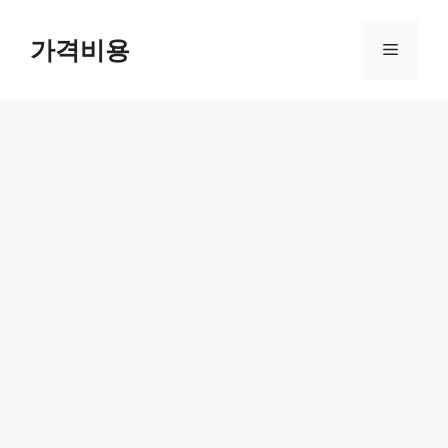
컨
텐
가격비용
메
츠
로
뉴
건
너
뛰
기