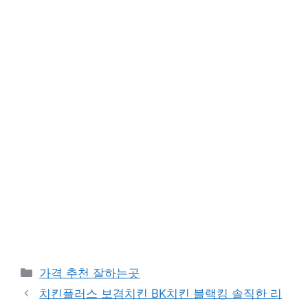
카
가격 추천 잘하는곳
테
치킨플러스 보겸치킨 BK치킨 블랙킹 솔직한 리
고