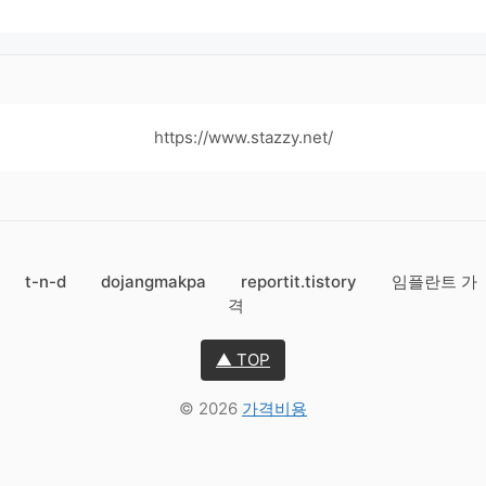
https://www.stazzy.net/
t-n-d
dojangmakpa
reportit.tistory
임플란트 가
격
▲ TOP
© 2026
가격비용