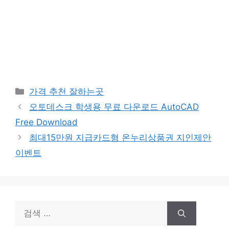
카
가격 추천 잘하는곳
테
오토데스크 학생용 무료 다운로드 AutoCAD
고
Free Download
리
최대15만원 지급카드형 온누리상품권 지인제안
이벤트
검
색: