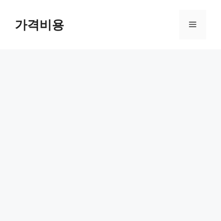
컨
텐
가격비용
메
츠
로
뉴
건
너
뛰
기