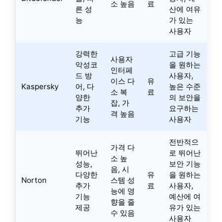
소 높음
료
른 성
산에 여유
능
가 있는
사용자
강력한
고급 기능
사용자
악성코
을 원하는
인터페
드 방
사용자,
이스 다
유
Kaspersky
어, 다
높은 수준
소 복
료
양한
의 보안을
잡, 가
추가
요구하는
격 높음
기능
사용자
전반적으
가격 다
뛰어난
로 뛰어난
소 높
성능,
보안 기능
음, 시
다양한
유
을 원하는
Norton
스템 성
추가
료
사용자,
능에 영
기능
예산에 여
향을 줄
제공
유가 있는
수 있음
사용자