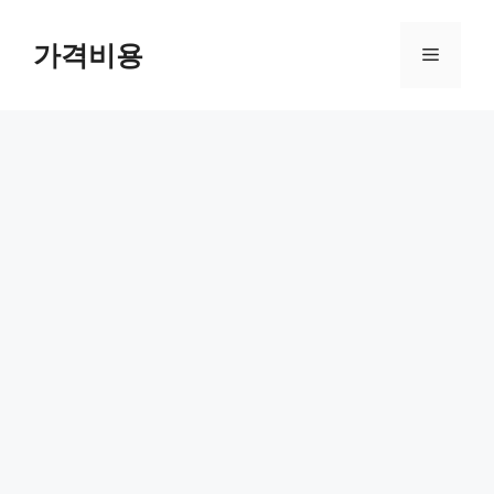
컨
텐
가격비용
메
츠
로
뉴
건
너
뛰
기