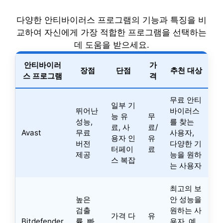
다양한 안티바이러스 프로그램의 기능과 특징을 비
교하여 자신에게 가장 적합한 프로그램을 선택하는
데 도움을 받으세요.
안티바이러
가
장점
단점
추천 대상
스 프로그램
격
무료 안티
일부 기
뛰어난
바이러스
능 유
무
성능,
를 찾는
료, 사
료/
Avast
무료
사용자,
용자 인
유
버전
다양한 기
터페이
료
제공
능을 원하
스 복잡
는 사용자
최고의 보
높은
안 성능을
검출
원하는 사
가격 다
유
Bitdefender
률, 빠
용자, 예