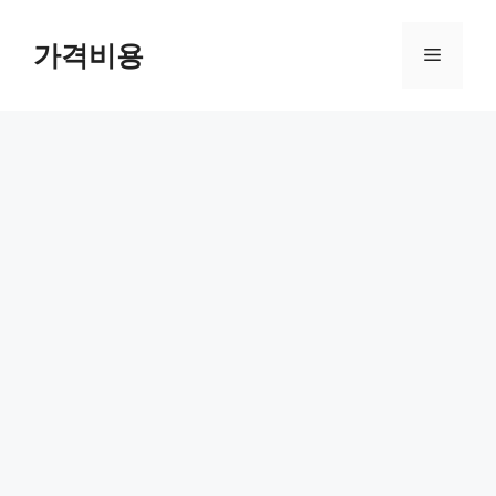
컨
텐
가격비용
메
츠
로
뉴
건
너
뛰
기