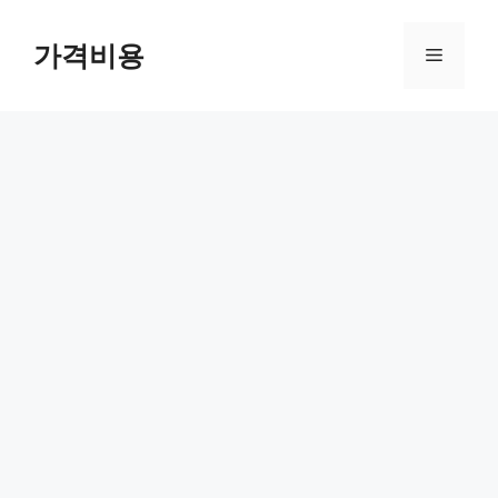
컨
텐
가격비용
메
츠
로
뉴
건
너
뛰
기