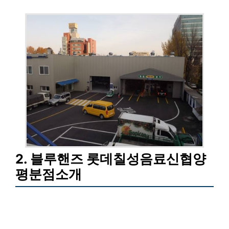
2. 블루핸즈 롯데칠성음료신협양
평분점소개