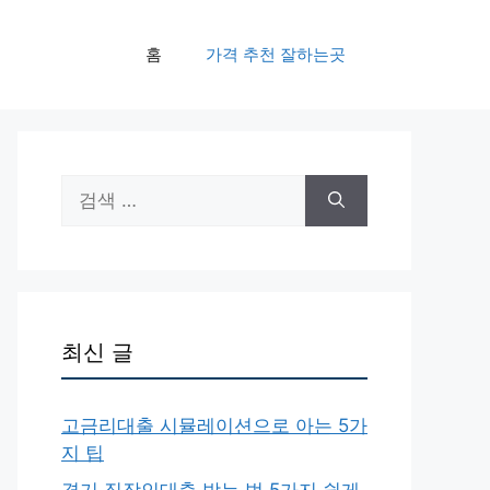
홈
가격 추천 잘하는곳
검
색:
최신 글
고금리대출 시뮬레이션으로 아는 5가
지 팁
경기 직장인대출 받는 법 5가지 쉽게