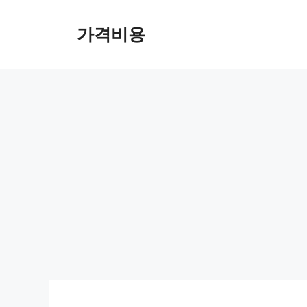
컨
텐
가격비용
츠
로
건
너
뛰
기