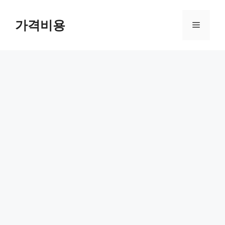
컨
텐
가격비용
메
츠
로
뉴
건
너
뛰
기