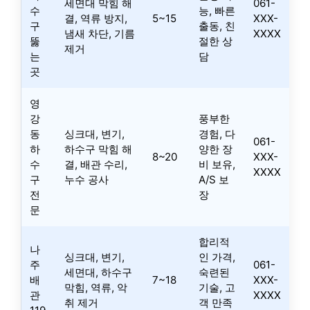
세면대 막힘 해
061-
수
능, 빠른
결, 역류 방지,
5~15
XXX-
구
출동, 친
냄새 차단, 기름
XXXX
뚫
절한 상
제거
는
담
곳
영
강
풍부한
동
싱크대, 변기,
경험, 다
061-
하
하수구 막힘 해
양한 장
8~20
XXX-
수
결, 배관 수리,
비 보유,
XXXX
구
누수 공사
A/S 보
전
장
문
합리적
나
싱크대, 변기,
인 가격,
주
061-
세면대, 하수구
숙련된
배
7~18
XXX-
막힘, 역류, 악
기술, 고
관
XXXX
취 제거
객 만족