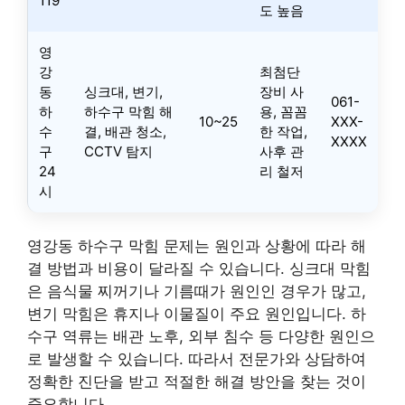
119
도 높음
영
강
최첨단
동
싱크대, 변기,
장비 사
061-
하
하수구 막힘 해
용, 꼼꼼
10~25
XXX-
수
결, 배관 청소,
한 작업,
XXXX
구
CCTV 탐지
사후 관
24
리 철저
시
영강동 하수구 막힘 문제는 원인과 상황에 따라 해
결 방법과 비용이 달라질 수 있습니다. 싱크대 막힘
은 음식물 찌꺼기나 기름때가 원인인 경우가 많고,
변기 막힘은 휴지나 이물질이 주요 원인입니다. 하
수구 역류는 배관 노후, 외부 침수 등 다양한 원인으
로 발생할 수 있습니다. 따라서 전문가와 상담하여
정확한 진단을 받고 적절한 해결 방안을 찾는 것이
중요합니다.