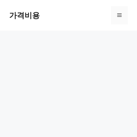
컨
텐
가격비용
메
츠
로
뉴
건
너
뛰
기