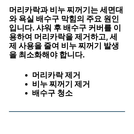
머리카락
과
비누 찌꺼기
는
세면대
와
욕실 배수구
막힘의 주요 원인
입니다. 샤워 후
배수구 커버
를 이
용하여 머리카락을 제거하고,
세
제
사용을 줄여 비누 찌꺼기 발생
을 최소화해야 합니다.
머리카락 제거
비누 찌꺼기 제거
배수구 청소