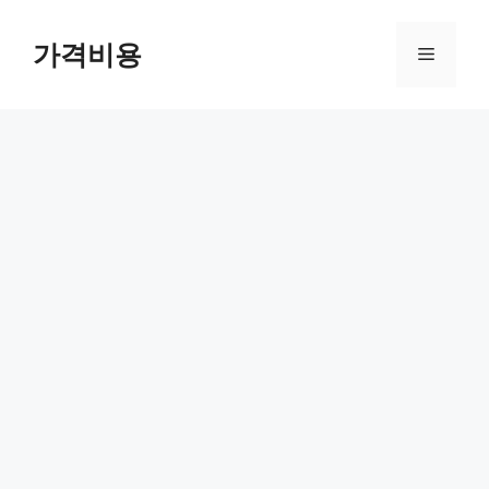
컨
텐
가격비용
메
츠
로
뉴
건
너
뛰
기