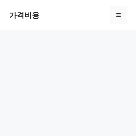
컨
텐
가격비용
메
츠
로
뉴
건
너
뛰
기