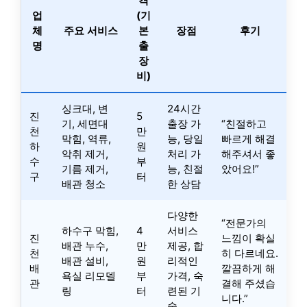
격
업
(기
체
주요 서비스
본
장점
후기
명
출
장
비)
싱크대, 변
24시간
진
5
기, 세면대
출장 가
“친절하고
천
만
막힘, 역류,
능, 당일
빠르게 해결
하
원
악취 제거,
처리 가
해주셔서 좋
수
부
기름 제거,
능, 친절
았어요!”
구
터
배관 청소
한 상담
다양한
“전문가의
하수구 막힘,
4
서비스
진
느낌이 확실
배관 누수,
만
제공, 합
천
히 다르네요.
배관 설비,
원
리적인
배
깔끔하게 해
욕실 리모델
부
가격, 숙
관
결해 주셨습
링
터
련된 기
니다.”
술