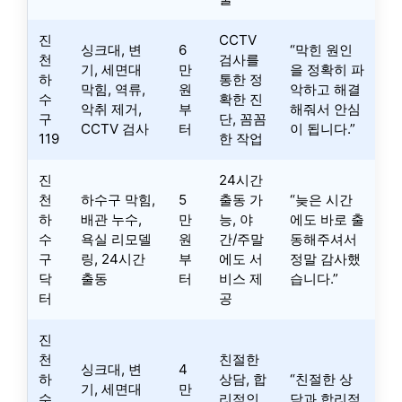
진
CCTV
싱크대, 변
6
“막힌 원인
천
검사를
기, 세면대
만
을 정확히 파
하
통한 정
막힘, 역류,
원
악하고 해결
수
확한 진
악취 제거,
부
해줘서 안심
구
단, 꼼꼼
CCTV 검사
터
이 됩니다.”
119
한 작업
진
24시간
천
하수구 막힘,
5
출동 가
“늦은 시간
하
배관 누수,
만
능, 야
에도 바로 출
수
욕실 리모델
원
간/주말
동해주셔서
구
링, 24시간
부
에도 서
정말 감사했
닥
출동
터
비스 제
습니다.”
터
공
진
천
친절한
싱크대, 변
4
하
상담, 합
“친절한 상
기, 세면대
만
수
리적인
담과 합리적