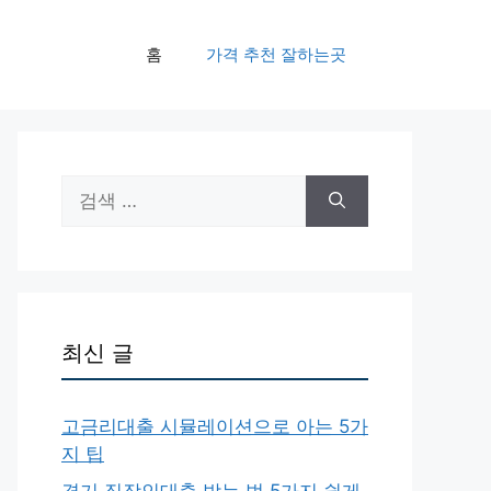
홈
가격 추천 잘하는곳
검
색:
최신 글
고금리대출 시뮬레이션으로 아는 5가
지 팁
경기 직장인대출 받는 법 5가지 쉽게