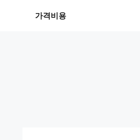
컨
텐
가격비용
츠
로
건
너
뛰
기