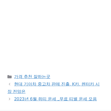
카
가격 추천 잘하는곳
테
현대 기아차 중고차 판매 진출, K카, 렌터카 시
고
장 전망은
리
2023년 6월 쥐띠 운세 _무료 띠별 운세 모음