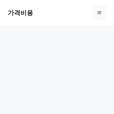
컨
텐
가격비용
메
츠
로
뉴
건
너
뛰
기