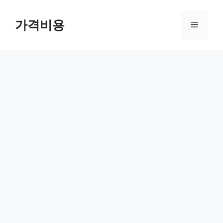
컨
텐
가격비용
메
츠
로
뉴
건
너
뛰
기