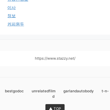
이사
정보
커피원두
https://www.stazzy.net/
bestgodoc
unrelatedfilm
garlandautobody
t-n-
d
▲ TOP