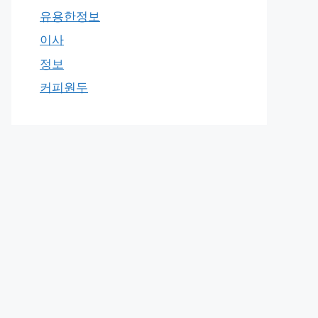
유용한정보
이사
정보
커피원두