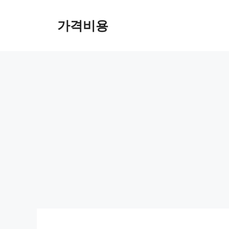
컨
텐
가격비용
츠
로
건
너
뛰
기