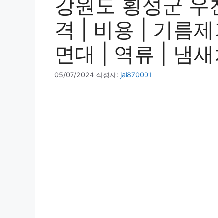
강원도 횡성군 우천
격 | 비용 | 기름제
면대 | 역류 | 냄새
05/07/2024
작성자:
jai870001