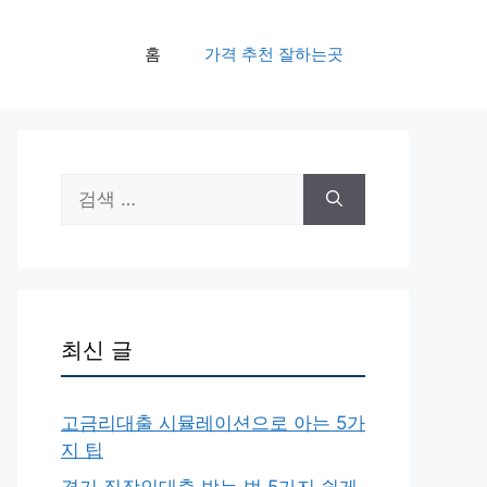
홈
가격 추천 잘하는곳
검
색:
최신 글
고금리대출 시뮬레이션으로 아는 5가
지 팁
경기 직장인대출 받는 법 5가지 쉽게