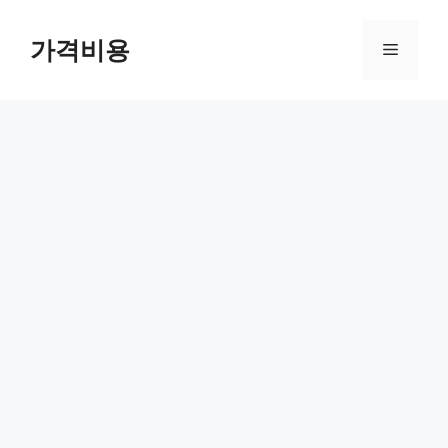
컨
텐
가격비용
메
츠
로
뉴
건
너
뛰
기