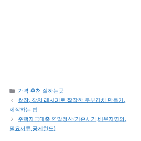
카
가격 추천 잘하는곳
테
쌈장, 참치 레시피로 짭잘한 두부김치 만들기,
고
제작하는 법
리
주택자금대출 연말정산(기준시가,배우자명의,
필요서류,공제한도)