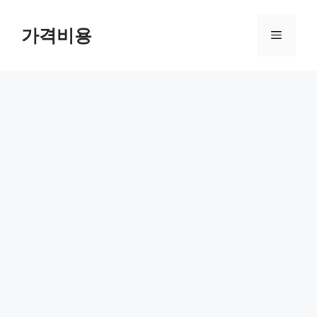
컨
텐
가격비용
메
츠
로
뉴
건
너
뛰
기